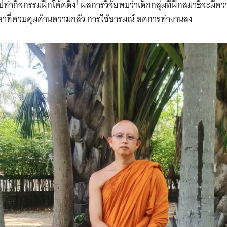
1
ปทำกิจกรรมฝึกโค้ดดิ้ง
ผลการวิจัยพบว่าเด็กกลุ่มที่ฝึกสมาธิจะมีค
Search
for:
าที่ควบคุมด้านความกลัว การใช้อารมณ์ ลดการทำงานลง