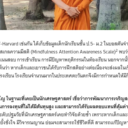
T-Harvard เช่นกัน ได้เก็บข้อมูลเด็กนักเรียนชั้น ป.5- ม.2 ในบอสตั
2
เกลความมีสติ (Mindfulness Attention Awareness Scale)
พบว่
ะแนนสอบ การเข้าเรียน การมีปัญหาพฤติกรรมในห้องเรียน นอกจากนั้นย
็นว่า หากเด็กและเยาวชนได้รับการฝึกสติอย่างต่อเนื่องจะส่งผลในเ
โรงเรียน โรงเรียนจำนวนมากในประเทศตะวันตกจึงมีการกำหนดให้มีกิ
ฺโญ ในฐานะที่เคยเป็นนักเศรษฐศาสตร์ เชื่อว่าการพัฒนา
การเจริญส
นการลงทุนที่ไม่ได้มีต้นทุนสูง และสามารถได้รับผลตอบแทนที่คุ้มค่
ะดับปฐมวัยที่นักเศรษฐศาสตร์เคยทำวิจัยด้วยซ้ำ เพราะหากเด็กและ
บยั้งชั่งใจ มีวิจารณญาณ ย่อมจะสามารถใช้ชีวิตที่ดี สามารถแก้ปัญหา