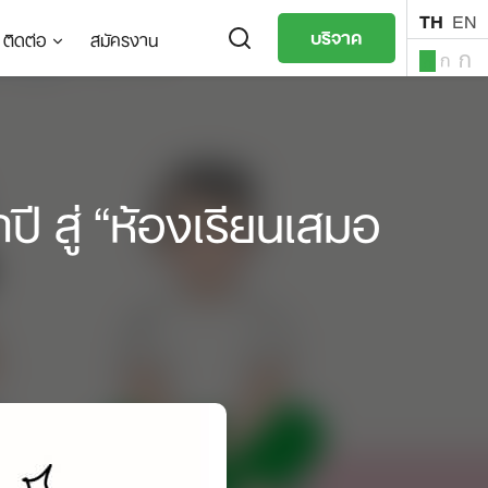
TH
EN
บริจาค
ติดต่อ
สมัครงาน
ก
ก
ก
TH
EN
 สู่ “ห้องเรียนเสมอ