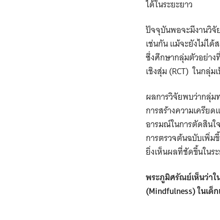
ได้ในระยะยาว
ปัจจุบันพอจะมีงานวิจ
เช่นกัน แม้จะยังไม่ไ
ซึ่งศึกษากลุ่มตัวอย่
เชิงสุ่ม (RCT) ในกลุ่
ผลการวิจัยพบว่ากลุ่มท
การสร้างความเครียดแล
อารมณ์ในการตัดสินใจที
การตรวจต้นฉบับเพิ่มขึ
ยิ่งเห็นผลที่ชัดขึ้นใ
พระภูมิศรัณย์
เห็นว่า
(Mindfulness) ในเด็