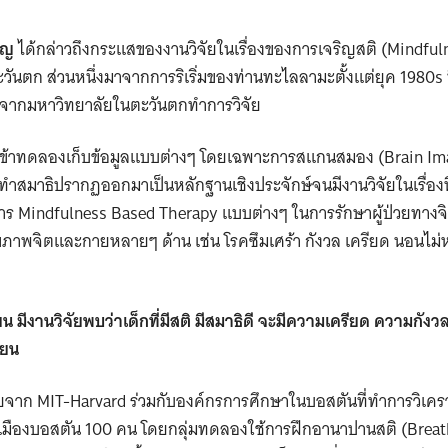
ฺโญ
ได้กล่าวถึงกระแสของงานวิจัยในเรื่องของการเจริญสติ (Mindfuln
วันตก ส่วนหนึ่งมาจากการริเริ่มของท่านทะไลลามะตั้งแต่ยุค 1980s ที่
จากมหาวิทยาลัยในตะวันตกทำการวิจัย
้เข้าทดลองเก็บข้อมูลแบบต่างๆ โดยเฉพาะการสแกนสมอง (Brain Imag
ำสมาธิปรากฏออกมาเป็นหลักฐานเชิงประจักษ์จนมีงานวิจัยในเรื่อง
าร Mindfulness Based Therapy แบบต่างๆ ในการรักษาผู้ป่วยทาง
ขภาพจิตและกายหลายๆ ด้าน เช่น โรคซึมเศร้า กังวล เครียด นอนไม่
น มีงานวิจัยพบว่าเด็กที่มีสติ มีสมาธิดี จะมีความเครียด ความกัง
รียน
จัยจาก MIT-Harvard ร่วมกับองค์กรการศึกษาในบอสตันที่ทำการวิ
ในเมืองบอสตัน 100 คน โดยกลุ่มทดลองใช้การฝึกอานาปานสติ (Breat