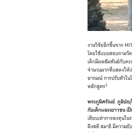
งานวิจัยอีกชิ้นจาก MI
โดยใช้แบบสอบถามวัดส
เด็กมีผลสัมพันธ์กับค
จำนวนมากที่แสดงให้เห
อารมณ์ การปรับตัวใน
3
หลักสูตร
พระภูมิศรัณย์ ภูมิปญ
กับเด็กและเยาวชน เป็
เทียบเท่าการลงทุนในร
ฝังสติ สมาธิ มีความยั