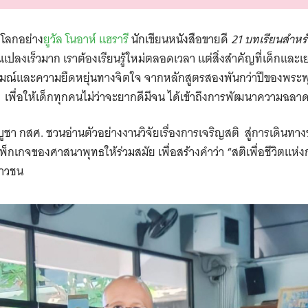
บโลกอย่าง
ยูวัล โนอาห์ แฮรารี
นักเขียนหนังสือขายดี
21 บทเรียนสำหรั
ยนแปลงเร็วมาก เราต้องเรียนรู้ใหม่ตลอดเวลา แต่สิ่งสำคัญที่เด็กแ
์และความยืดหยุ่นทางจิตใจ จากหลักสูตรสองพันกว่าปีของพระพุทธเ
พื่อให้เด็กทุกคนไม่ว่าจะยากดีมีจน ได้เข้าถึงการพัฒนาความฉล
บูชา กสศ. ชวนอ่านตัวอย่างงานวิจัยเรื่องการเจริญสติ สู่การเดินทา
เกจของศาสนาพุทธให้ร่วมสมัย เพื่อสร้างคำว่า “สติเพื่อชีวิตแห่งกา
ยาวชน