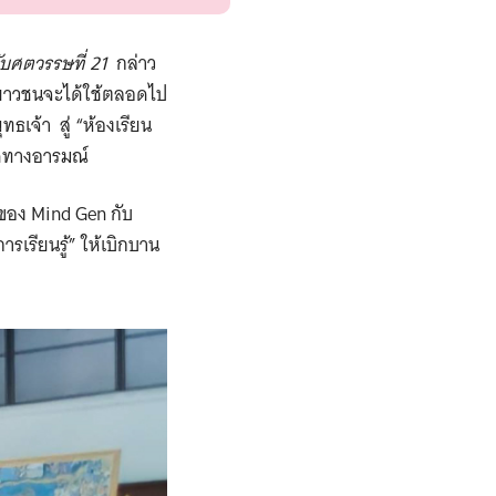
บศตวรรษที่ 21
กล่าว
ละเยาวชนจะได้ใช้ตลอดไป
จ้า สู่ “ห้องเรียน
าดทางอารมณ์
งของ Mind Gen กับ
รเรียนรู้” ให้เบิกบาน