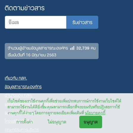
ติดตามข่าวสาร
32,739
จำนวนผู้เข้าชมข้อมูลสาธารณะองค์กร
คน
เริ่มนับวันที่ 16 มิถุนายน 2563
เกี่ยวกับ กสศ.
ข้อมูลสาธารณะองค์กร
อำนาจของ กสศ.
เว็บไซต์ของเราใช้งานคุกกี้เพื่อช่วยเพิ่มประสบการณ์การใช้งานเว็บไซต์ให้
แผนกลยุทธ์/แผนการดำเนินงาน
สามารถใช้งานได้ดียิ่งขึ้น คุณสามารถเลือกที่จะยอมรับหรือปฏิเสธการใช้
ผลการดำเนินงาน
งานคุกกี้ได้ง่ายๆ โดยการดูรายละเอียดเพิ่มเติมที่
นโยบายคุกกี้
โครงสร้างองค์กร
การตั้งค่า
ไม่อนุญาต
อนุญาต
คณะกรรมการบริหาร