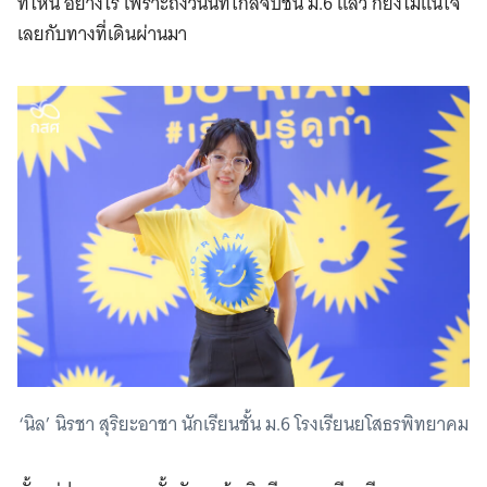
ที่ไหน อย่างไร เพราะถึงวันนี้ที่ใกล้จบชั้น ม.6 แล้ว ก็ยังไม่แน่ใจ
เลยกับทางที่เดินผ่านมา
‘นิล’ นิรชา สุริยะอาชา นักเรียนชั้น ม.6 โรงเรียนยโสธรพิทยาคม