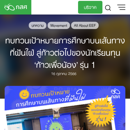
Skip
บริจาค
to
content
TH
EN
บทความ
Movement
All About EEF
ทบทวนเป้าหมายการศึกษาบนเส้นทาง
ที่ฝันใฝ่ สู่ก้าวต่อไปของนักเรียนทุน
‘ก้าวเพื่อน้อง’ รุ่น 1
16 ตุลาคม 2566