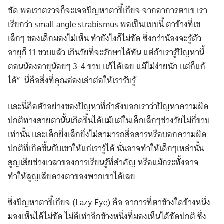
ชัด พอเราตรวจก็จะเจอปัญหาตาขี้เกียจ จากอาการตาเข เรา
เรียกว่า small angle strabismus พอเป็นแบบนี้ ตาข้างที่เข
เล็กๆ ของเด็กมองไม่เห็น ทำยังไงก็ไม่ชัด ซึ่งกว่าน้องจะรู้ตัว
อายุก็ 11 ขวบแล้ว เกินวัยที่จะรักษาได้ทัน แต่ถ้าเรารู้ปัญหานี้
ตอนน้องอายุน้อยๆ 3-4 ขวบ แก้ได้เลย แม้ไม่ง่ายนัก แต่ก็แก้
ได้” นี่คือสิ่งที่คุณอ๋องเล่าต่อให้เรารับรู้
และนี่คือตัวอย่างของปัญหาที่กำลังบอกเราว่าปัญหาความผิด
ปกติทางสายตานั้นเกิดขึ้นได้แม้แต่ในเด็กเล็กๆช่วงวัยไม่กี่ขวบ
เท่านั้น และเด็กยิ่งเล็กยิ่งไม่สามารถสื่อสารหรือบอกความผิด
ปกติที่เกิดขึ้นกับเขาให้แก่เรารู้ได้ นั่นอาจทำให้เด็กๆเหล่านั้น
สูญเสียช่วงเวลาของการเรียนรู้ที่สำคัญ หรือแม้กระทั้งอาจ
ทำให้สูญเสียดวงตาของพวกเขาได้เลย
ซึ่งปัญหาตาขี้เกียจ (Lazy Eye) คือ อาการที่ตาข้างใดข้างหนึ่ง
มองเห็นได้ไม่ชัด ไม่ดีเท่าอีกข้างหนึ่งที่มองเห็นได้ชัดปกติ ซึ่ง