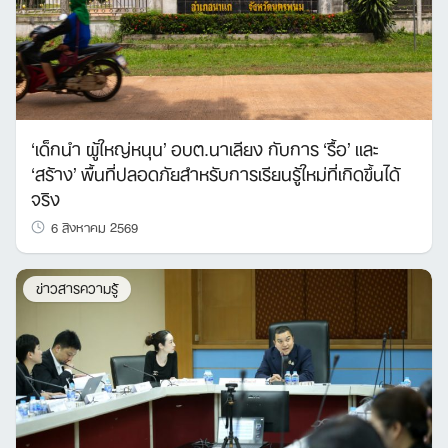
‘เด็กนำ ผู้ใหญ่หนุน’ อบต.นาเลียง กับการ ‘รื้อ’ และ
‘สร้าง’ พื้นที่ปลอดภัยสำหรับการเรียนรู้ใหม่ที่เกิดขึ้นได้
จริง
6 สิงหาคม 2569
ข่าวสารความรู้