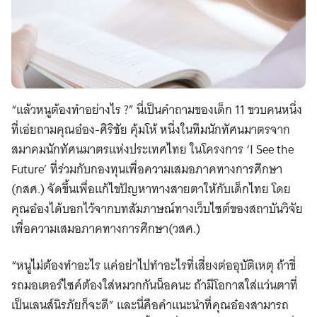
“แล้วหนูต้องทำอย่างไร ?” นี่เป็นคำถามของเด็ก 11 ขวบคนหนึ่ง
ที่เอ่ยถามคุณอ๋อง-ศิริชัย คุ้มโห้ หนึ่งในทีมนักทัศนมาตรจาก
สมาคมนักทัศนมาตรแห่งประเทศไทย ในโครงการ ‘I See the
Future’ ที่ร่วมกับกองทุนเพื่อความเสมอภาคทางการศึกษา
(กสศ.) จัดขึ้นเพื่อแก้ไขปัญหาทางสายตาให้กับเด็กไทย โดย
คุณอ๋องได้บอกไว้จากบทสัมภาษณ์ทางเว็บไซต์ของสถาบันวิจัย
เพื่อความเสมอภาคทางการศึกษา(วสศ.)
“หนูไม่ต้องทำอะไร แค่อย่าไปทำอะไรที่เสี่ยงต่ออุบัติเหตุ ถ้าขี่
รถมอเตอร์ไซค์​ต้องใส่หมวกกันน็อคนะ ถ้ามีโอกาสใส่แว่นตาที่
เป็นเลนส์นิรภัยก็จะดี” และนี่คือคำแนะนำที่คุณอ๋องสามารถ