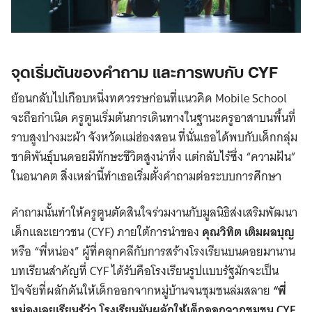
จุดเริ่มต้นของคำถาม และการพบกับ CYF
ย้อนกลับไปเกือบหนึ่งทศวรรษก่อนที่แนวคิด Mobile School
จะถือกำเนิด ครูตูนเริ่มต้นการเดินทางในฐานะครูอาสาบนพื้นที่
ราบสูงปางมะผ้า จังหวัดแม่ฮ่องสอน ที่นั่นเธอได้พบกับเด็กกลุ่ม
ชาติพันธุ์บนดอยมีทักษะชีวิตสูงน่าทึ่ง แต่กลับไร้ซึ่ง “ความฝัน”
ในอนาคต สิ่งเหล่านี้ทำเธอเริ่มตั้งคำถามต่อระบบการศึกษา
คำถามนั้นทำให้ครูตูนตัดสินใจร่วมงานกับมูลนิธิส่งเสริมพัฒนา
เด็กและเยาวชน (CYF) ภายใต้การนำของ
คุณวิทิต เติมผลบุญ
หรือ “พี่หน่อง” ผู้ที่คลุกคลีกับการสร้างโรงเรียนบนดอยมานาน
บทเรียนสำคัญที่ CYF ได้รับคือโรงเรียนรูปแบบรัฐมักจะเป็น
ปัจจัยที่ผลักดันให้เด็กออกจากหมู่บ้านจนชุมชนล่มสลาย
“พี่
หน่องเลยเรียนรู้
ว่า โรงเรียนมันผลักให้เด็กออกจากชุมชน CYF