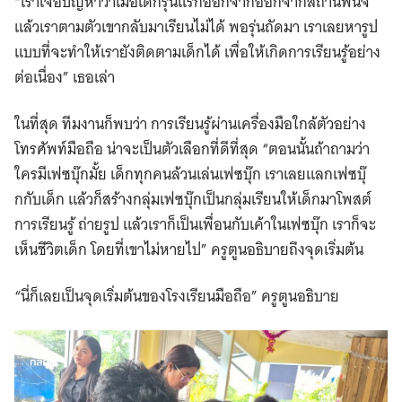
“เราเจอปัญหาว่าเมื่อเด็กรุ่นแรกออกจากออกจากสถานพินิจ
แล้วเราตามตัวเขากลับมาเรียนไม่ได้ พอรุ่นถัดมา เราเลยหารูป
แบบที่จะทำให้เรายังติดตามเด็กได้ เพื่อให้เกิดการเรียนรู้อย่าง
ต่อเนื่อง” เธอเล่า
ในที่สุด ทีมงานก็พบว่า การเรียนรู้ผ่านเครื่องมือใกล้ตัวอย่าง
โทรศัพท์มือถือ น่าจะเป็นตัวเลือกที่ดีที่สุด “ตอนนั้นถ้าถามว่า
ใครมีเฟซบุ๊กมั้ย เด็กทุกคนล้วนเล่นเฟซบุ๊ก เราเลยแลกเฟซบุ๊
กกับเด็ก แล้วก็สร้างกลุ่มเฟซบุ๊กเป็นกลุ่มเรียนให้เด็กมาโพสต์
การเรียนรู้ ถ่ายรูป แล้วเราก็เป็นเพื่อนกับเค้าในเฟซบุ๊ก เราก็จะ
เห็นชีวิตเด็ก โดยที่เขาไม่หายไป” ครูตูนอธิบายถึงจุดเริ่มต้น
“นี่ก็เลยเป็นจุดเริ่มต้นของโรงเรียนมือถือ” ครูตูนอธิบาย