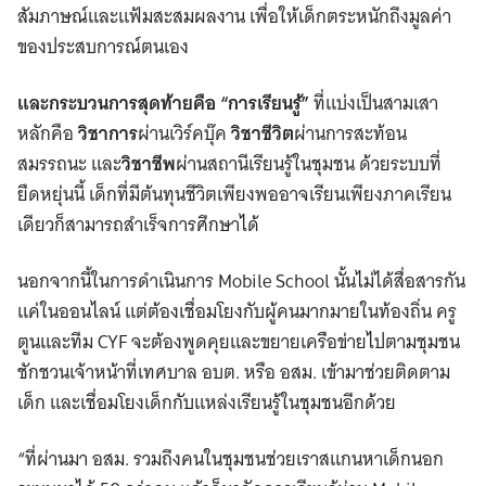
สัมภาษณ์และแฟ้มสะสมผลงาน เพื่อให้เด็กตระหนักถึงมูลค่า
ของประสบการณ์ตนเอง
และกระบวนการสุดท้ายคือ “การเรียนรู้”
ที่แบ่งเป็นสามเสา
หลักคือ
วิชาการ
ผ่านเวิร์คบุ๊ค
วิชาชีวิต
ผ่านการสะท้อน
สมรรถนะ และ
วิชาชีพ
ผ่านสถานีเรียนรู้ในชุมชน ด้วยระบบที่
ยืดหยุ่นนี้ เด็กที่มีต้นทุนชีวิตเพียงพออาจเรียนเพียงภาคเรียน
เดียวก็สามารถสำเร็จการศึกษาได้
นอกจากนี้ในการดำเนินการ Mobile School นั้นไม่ได้สื่อสารกัน
แค่ในออนไลน์ แต่ต้องเชื่อมโยงกับผู้คนมากมายในท้องถิ่น ครู
ตูนและทีม CYF จะต้องพูดคุยและขยายเครือข่ายไปตามชุมชน
ชักชวนเจ้าหน้าที่เทศบาล อบต. หรือ อสม. เข้ามาช่วยติดตาม
เด็ก และเชื่อมโยงเด็กกับแหล่งเรียนรู้ในชุมชนอีกด้วย
“ที่ผ่านมา อสม. รวมถึงคนในชุมชนช่วยเราสแกนหาเด็กนอก