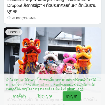
Dropout สั่งการผู้ว่าฯ ทั่วประเทศลุยค้นหาเด็กเป็นราย
บุคคล
24 กรกฎาคม 2569
บทความ
เว็บไซต์ของเราใช้งานคุกกี้เพื่อช่วยเพิ่มประสบการณ์การใช้งานเว็บไซต์ให้
สามารถใช้งานได้ดียิ่งขึ้น คุณสามารถเลือกที่จะยอมรับหรือปฏิเสธการใช้
งานคุกกี้ได้ง่ายๆ โดยการดูรายละเอียดเพิ่มเติมที่
นโยบายคุกกี้
การตั้งค่า
ไม่อนุญาต
อนุญาต
เรื่องของ ‘สิงโต’ ที่บอกเด็กชุมชนหนึ่งว่า “เราไม่ต้องเป็น
อย่างที่สิ่งแวดล้อมสร้างขึ้นเสมอไป”