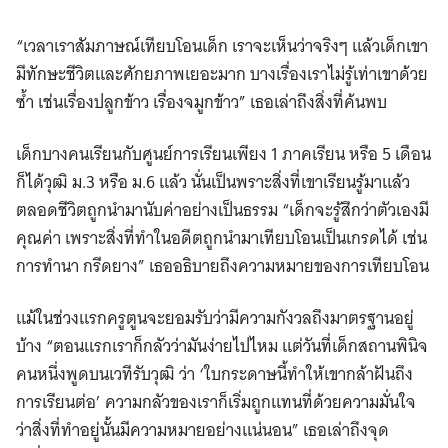
“เวลาเราสัมภาษณ์เทียบโอนเด็ก เราจะเห็นว่าจริงๆ แล้วเด็กเขา
มีทักษะชีวิตและศักยภาพเยอะมาก บางเรื่องเราไม่รู้เท่าเขาด้วย
ซ้ำ เช่นเรื่องปลูกข้าว เรื่องจมูกข้าว” เธอเล่าถึงสิ่งที่ค้นพบ
เด็กบางคนเรียนกับศูนย์การเรียนเพียง 1 ภาคเรียน หรือ 5 เดือน
ก็ได้วุฒิ ม.3 หรือ ม.6 แล้ว นั่นเป็นพราะสิ่งที่เขาเรียนรู้มาแล้ว
ตลอดชีวิตถูกนำมานับค่าอย่างเป็นธรรม “เด็กจะรู้สึกว่าตัวเองมี
คุณค่า เพราะสิ่งที่ทำในอดีตถูกนำมาเทียบโอนเป็นเกรดได้ เช่น
การทำนา กรีดยาง” เธออธิบายถึงความหมายของการเทียบโอน
แม้ในช่วงแรกครูตูนจะยอมรับว่ามีความกังวลถึงมาตรฐานอยู่
บ้าง “ตอนแรกเราก็กลัวว่ามันง่ายไปไหม แต่วันที่เด็กสถานพินิจ
คนหนึ่งพูดบนเวทีรับวุฒิ ว่า ‘ใบกระดาษนี้ทำให้เขากล้าฝันถึง
การเรียนต่อ’ ความกลัวของเราก็เริ่มถูกแทนที่ด้วยความมั่นใจ
ว่าสิ่งที่ทำอยู่นั้นมีความหมายอย่างแน่นอน” เธอเล่าถึงจุด