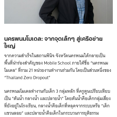
นครพนมโมเดล: จากจุดเล็กๆ สู่เครือข่าย
Search
ใหญ่
for:
จากความสำเร็จในสถานพินิจ จังหวัดนครพนมได้กลายเป็น
พื้นที่นำร่องสำคัญของ Mobile School ภายใต้ชื่อ “นครพนม
โมเดล” ที่รวม 21 หน่วยงานทำงานร่วมกัน โดยเป็นส่วนหนึ่งของ
“Thailand Zero Dropout”
นครพนมโมเดลทำงานกับเด็ก 3 กลุ่มหลัก ที่ครูตูนเปรียบเทียบ
เป็น “ต้นน้ำ กลางน้ำ และปลายน้ำ” โดยต้นน้ำคือเด็กกลุ่มเสี่ยง
ที่ยังอยู่ในโรงเรียน, กลางน้ำคือเด็กที่หลุดจากระบบหรือ “เด็ก
แขวนลอย” และปลายน้ำคือเด็กในกระบวนการยุติธรรม