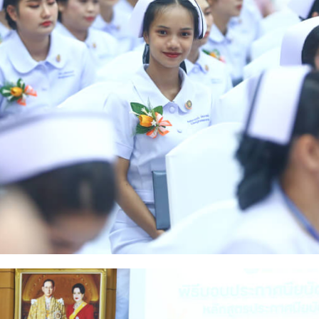
Search
for: