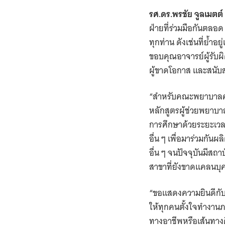
รศ.ดร.พรชัย จูลเมต
ฝ่ายที่ร่วมมือกันตล
ทุกท่าน ดังเช่นที่ย้ำ
ขอบคุณอาจารย์ผู้รับ
ผู้ขาดโอกาส และสนับสน
“สำหรับคณะพยาบาลศาสต
หลักสูตรผู้ช่วยพยาบา
การศึกษาด้วยระยะเวลา
อื่น ๆ เพื่อมาร่วมกัน
อื่น ๆ จนปัจจุบันมีสถาบ
สาขาที่ยังขาดแคลนบุ
“ขอแสดงความยินดีกับน
ให้ทุกคนตั้งใจทำงานภ
ทางอาชีพหรือเส้นทาง