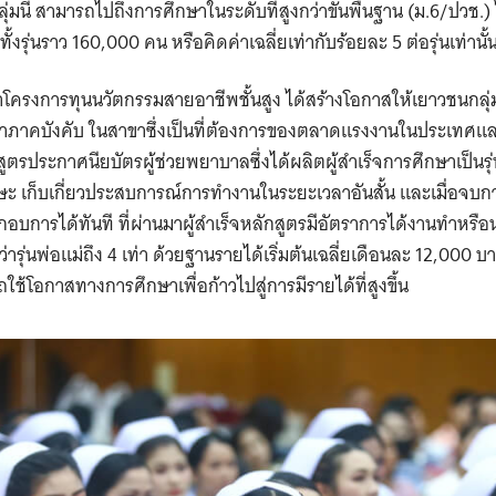
่มนี้ สามารถไปถึงการศึกษาในระดับที่สูงกว่าขั้นพื้นฐาน (ม.6/ปวช.)
งรุ่นราว 160,000 คน หรือคิดค่าเฉลี่ยเท่ากับร้อยละ 5 ต่อรุ่นเท่านั้
โครงการทุนนวัตกรรมสายอาชีพชั้นสูง ได้สร้างโอกาสให้เยาวชนกลุ่มน
กษาภาคบังคับ ในสาขาซึ่งเป็นที่ต้องการของตลาดแรงงานในประเทศและ
ตรประกาศนียบัตรผู้ช่วยพยาบาลซึ่งได้ผลิตผู้สำเร็จการศึกษาเป็นรุ่นท
กทักษะ เก็บเกี่ยวประสบการณ์การทำงานในระยะเวลาอันสั้น และเมื่อจ
บการได้ทันที ที่ผ่านมาผู้สำเร็จหลักสูตรมีอัตราการได้งานทำหรือน
ารุ่นพ่อแม่ถึง 4 เท่า ด้วยฐานรายได้เริ่มต้นเฉลี่ยเดือนละ 12,000 บ
ช้โอกาสทางการศึกษาเพื่อก้าวไปสู่การมีรายได้ที่สูงขึ้น