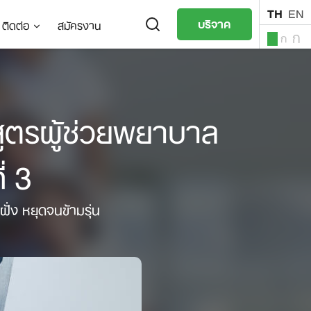
TH
EN
บริจาค
ติดต่อ
สมัครงาน
ก
ก
ก
TH
EN
สูตรผู้ช่วยพยาบาล
่ 3
ั่ง หยุดจนข้ามรุ่น