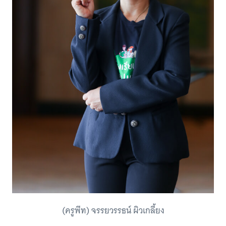
(ครูพีท) จรรยวรรธน์ ผิวเกลี้ยง