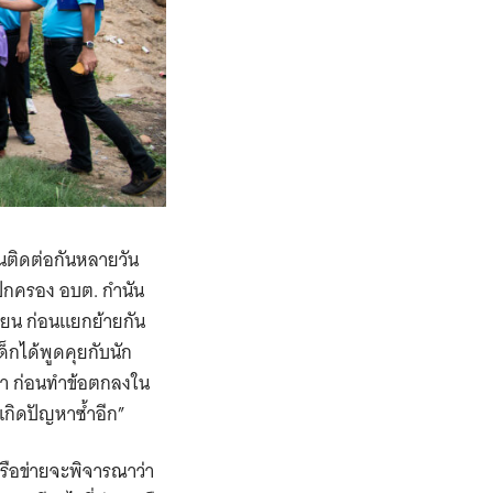
ียนติดต่อกันหลายวัน
ู้ปกครอง อบต. กำนัน
รียน ก่อนแยกย้ายกัน
็กได้พูดคุยกับนัก
ญหา ก่อนทำข้อตกลงใน
้เกิดปัญหาซ้ำอีก”
รือข่ายจะพิจารณาว่า