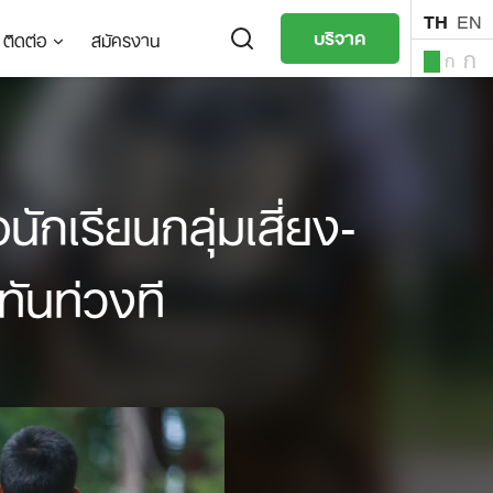
TH
EN
บริจาค
ติดต่อ
สมัครงาน
ก
ก
ก
TH
EN
นักเรียนกลุ่มเสี่ยง-
ทันท่วงที