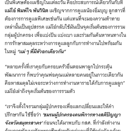
เป็นพิเศษต้องเผชิญในแต่ละวัน คือประสบการณ์เดียวกันกับที่
แม่โอ๋ พิมพ์ใจ พันวินิต
เผชิญจากการดูแลน้องอิ่มบุญ ลูกสาวที่
ต้องการการดูแลพิเศษเช่นกัน แต่แทนที่จะมองความท้าทาย
เหล่านั้นเป็นอุปสรรค แม่โอ๋กลับใช้มันเป็นจุดเริ่มต้นของการรวม
กลุ่มผู้ปกครอง เพื่อแบ่งปัน แบ่งเบา และร่วมกันค้นหาหนทางใน
การรักษาสมดุลระหว่างการดูแลลูกกับการทำงานไปพร้อมกัน
ในหมู่
“แม่ ๆ ที่มีหัวอกเดียวกัน”
“หลายครั้งที่เราคุยกับครอบครัวอื่นตอนพาลูกไปกระตุ้น
พัฒนาการ ก็พบว่าคุณพ่อคุณแม่หลายคนอยู่ในภาวะเดียวกัน
คือหาสมดุลไม่เจอระหว่างการทำงานหารายได้กับการดูแลลูก”
แม่โอ๋เล่าถึงจุดเริ่มต้นของการรวมตัว
“เราจึงตั้งใจรวมกลุ่มผู้ปกครองเพื่อแลกเปลี่ยนและให้คำ
ปรึกษากัน ใช้ชื่อว่า
‘ชมรมผู้ปกครองคนพิการทางสติปัญญา
จังหวัดสมุทรสาคร’
ก่อนจะได้มาพบกับ กสศ. ที่กำลังทำงาน
ด้านการพัฒนาทักษะอาชีพสำหรับกลุ่มคนที่มีข้อจำกัดคล้าย