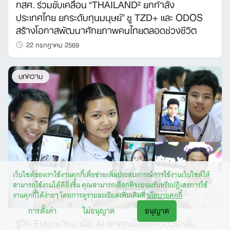
กสศ. ร่วมขับเคลื่อน “THAILAND² ยกกำลัง
ประเทศไทย ยกระดับทุนมนุษย์” ชู TZD+ และ ODOS
สร้างโอกาสพัฒนาศักยภาพคนไทยตลอดช่วงชีวิต
22 กรกฎาคม 2569
บทความ
เว็บไซต์ของเราใช้งานคุกกี้เพื่อช่วยเพิ่มประสบการณ์การใช้งานเว็บไซต์ให้
สามารถใช้งานได้ดียิ่งขึ้น คุณสามารถเลือกที่จะยอมรับหรือปฏิเสธการใช้
งานคุกกี้ได้ง่ายๆ โดยการดูรายละเอียดเพิ่มเติมที่
นโยบายคุกกี้
การตั้งค่า
ไม่อนุญาต
อนุญาต
รู้จัก Future You เมื่อ AI พาคุณไปพบกับตัวเองใน