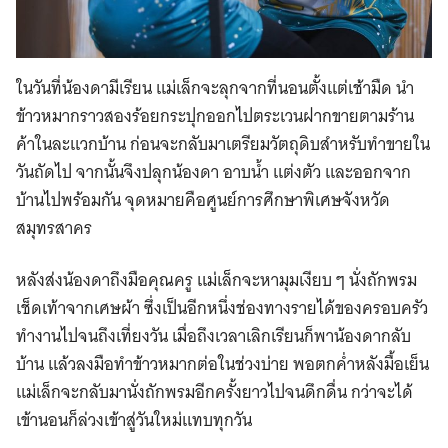
ในวันที่น้องดามีเรียน แม่เล็กจะลุกจากที่นอนตั้งแต่เช้ามืด นำ
ข้าวหมากราวสองร้อยกระปุกออกไปตระเวนฝากขายตามร้าน
ค้าในละแวกบ้าน ก่อนจะกลับมาเตรียมวัตถุดิบสำหรับทำขายใน
วันถัดไป จากนั้นจึงปลุกน้องดา อาบน้ำ แต่งตัว และออกจาก
บ้านไปพร้อมกัน จุดหมายคือศูนย์การศึกษาพิเศษจังหวัด
สมุทรสาคร
หลังส่งน้องดาถึงมือคุณครู แม่เล็กจะหามุมเงียบ ๆ นั่งถักพรม
เช็ดเท้าจากเศษผ้า ซึ่งเป็นอีกหนึ่งช่องทางรายได้ของครอบครัว
ทำงานไปจนถึงเที่ยงวัน เมื่อถึงเวลาเลิกเรียนก็พาน้องดากลับ
บ้าน แล้วลงมือทำข้าวหมากต่อในช่วงบ่าย พอตกค่ำหลังมื้อเย็น
แม่เล็กจะกลับมานั่งถักพรมอีกครั้งยาวไปจนดึกดื่น กว่าจะได้
เข้านอนก็ล่วงเข้าสู่วันใหม่แทบทุกวัน