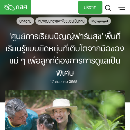
Skip
บริจาค
to
content
บทความ
ทุนพัฒนาอาชีพทีใช้ชุมชนเป็นฐาน
Movement
TH
EN
‘ศูนย์การเรียนปัญญ์ฟาร์มสุข’ พื้นที่
เรียนรู้แบบยืดหยุ่นที่เติบโตจากมือของ
แม่ ๆ เพื่อลูกที่ต้องการการดูแลเป็น
พิเศษ
17 ธันวาคม 2568