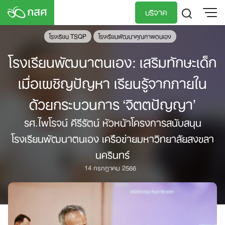
Skip
บริจาค
to
content
โรงเรียน TSQP
โรงเรียนพัฒนาคุณภาพตนเอง
TH
EN
โรงเรียนพัฒนาตนเอง: เสริมทักษะเด็ก
เมื่อเผชิญปัญหา เรียนรู้จากภายใน
ด้วยกระบวนการ ‘จิตตปัญญา’
รศ.ไพโรจน์ คีรีรัตน์ หัวหน้าโครงการสนับสนุน
โรงเรียนพัฒนาตนเอง เครือข่ายมหาวิทยาลัยสงขลา
นครินทร์
14 กรกฎาคม 2566