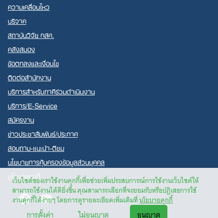
ความเคลื่อนไหว
บริจาค
สถาบันวิจัย กสศ.
คลังสมอง
ข้อตกลงและเงื่อนไข
ติดต่อสำนักงาน
บริการสำหรับภาคีร่วมดำเนินงาน
บริการ/E-Service
สมัครงาน
ข่าวประชาสัมพันธ์/ประกาศ
สอบถาม-แนะนำ-ติชม
นโยบายการคุ้มครองข้อมูลส่วนบุคคล
นโยบายคุกกี้
เว็บไซต์ของเราใช้งานคุกกี้เพื่อช่วยเพิ่มประสบการณ์การใช้งานเว็บไซต์ให้
สามารถใช้งานได้ดียิ่งขึ้น คุณสามารถเลือกที่จะยอมรับหรือปฏิเสธการใช้
Facebook
Youtube
งานคุกกี้ได้ง่ายๆ โดยการดูรายละเอียดเพิ่มเติมที่
นโยบายคุกกี้
การตั้งค่า
ไม่อนุญาต
อนุญาต