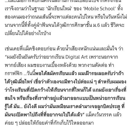
…และเมื่อการพบกันครั้งนี้สถานการณ์เปลี่ยนไปจากครั้งก่อน
เราจึงถามว่าในฐานะ ‘นักเรียนใหม่’ ของ ‘Mobile School’ ทั้ง
สองคนมองว่าถนนเส้นนี้จะพาแต่ละคนไปไหน หรือในวันหนึ่งไม่
นานจากนี้ที่ทั้งคู่ฝ่าฟันจนได้วุฒิการศึกษาชั้น ม.6 แล้ว ชีวิตจะ
เปลี่ยนไปได้อย่างไรบ้าง
เช่นเคยที่แม็คชิงตอบก่อน ด้วยน้ำเสียงหนักแน่นและมั่นใจ ว่า
“ผมยังยืนยันครับว่าอยากเรียน Digital Art เพราะนอกจาก
พากย์เสียง ผมชอบงานเบื้องหลังด้วย พวกงานตัดต่อ ทำ
กราฟฟิก …วันนี้
พอได้สมัครเรียนแล้ว ผมเฝ้ารอเลยครับว่าถ้า
ได้วุฒิเมื่อไหร่ เชื่อว่าตัวเองจะมีทางไปต่อแน่ ๆ สำหรับผมมอง
ว่าโรงเรียนที่เปิดกว้างให้เรียนจากที่ไหนก็ได้ แถมยังเอาเรื่องที่
สนใจ หรือเรื่องที่เราทำอยู่แล้วมาออกแบบเป็นหน่วยการเรียน
รู้ได้ มัน… ยังไงดี ผมว่ามันเหมือนเราคลำมาเจอลูกบิดประตู ที่
มันจะเปิดพาไปถึงที่ที่อยากจะไปได้แล้ว”
แม็คเว้นวรรค แล้ว
ค่อย ๆ ปล่อยให้ถ้อยคำที่กักเก็บไว้ไหลออกมา