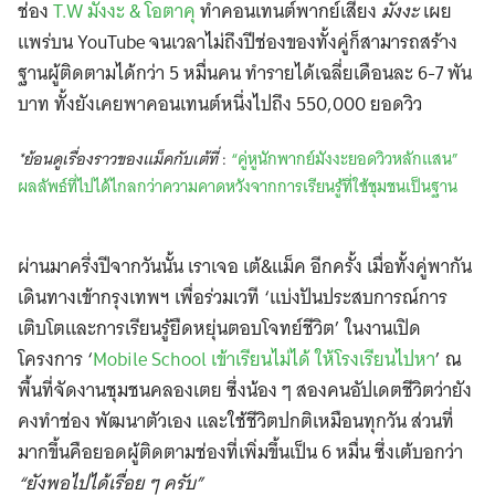
ช่อง
T.W มังงะ & โอตาคุ
ทำคอนเทนต์พากย์เสียง
มังงะ
เผย
แพร่บน YouTube จนเวลาไม่ถึงปีช่องของทั้งคู่ก็สามารถสร้าง
ฐานผู้ติดตามได้กว่า 5 หมื่นคน ทำรายได้เฉลี่ยเดือนละ 6-7 พัน
บาท ทั้งยังเคยพาคอนเทนต์หนึ่งไปถึง 550,000 ยอดวิว
*ย้อนดูเรื่องราวของแม็คกับเต้ที่
:
“คู่หูนักพากย์มังงะยอดวิวหลักแสน”
ผลลัพธ์ที่ไปได้ไกลกว่าความคาดหวังจากการเรียนรู้ที่ใช้ชุมชนเป็นฐาน
ผ่านมาครึ่งปีจากวันนั้น เราเจอ เต้&แม็ค อีกครั้ง เมื่อทั้งคู่พากัน
เดินทางเข้ากรุงเทพฯ เพื่อร่วมเวที ‘แบ่งปันประสบการณ์การ
เติบโตและการเรียนรู้ยืดหยุ่นตอบโจทย์ชีวิต’ ในงานเปิด
โครงการ ‘
Mobile School เข้าเรียนไม่ได้ ให้โรงเรียนไปหา
’ ณ
พื้นที่จัดงานชุมชนคลองเตย ซึ่งน้อง ๆ สองคนอัปเดตชีวิตว่ายัง
คงทำช่อง พัฒนาตัวเอง และใช้ชีวิตปกติเหมือนทุกวัน ส่วนที่
มากขึ้นคือยอดผู้ติดตามช่องที่เพิ่มขึ้นเป็น 6 หมื่น ซึ่งเต้บอกว่า
“ยังพอไปได้เรื่อย ๆ ครับ”