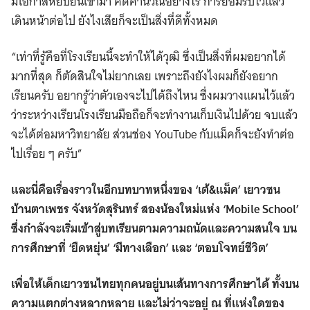
มีโอกาสหยิบยื่นเข้ามา คิดคำนวณอย่างไร การยอมรับไว้แล้ว
เดินหน้าต่อไป ยังไงเสียก็จะเป็นสิ่งที่ดีทั้งหมด
“เท่าที่รู้คือที่โรงเรียนนี้จะทำให้ได้วุฒิ ซึ่งเป็นสิ่งที่ผมอยากได้
มากที่สุด ก็ตัดสินใจไม่ยากเลย เพราะถึงยังไงผมก็ยังอยาก
เรียนครับ อยากรู้ว่าตัวเองจะไปได้ถึงไหน ซึ่งผมวางแผนไว้แล้ว
ว่าระหว่างเรียนโรงเรียนมือถือก็จะทำงานเก็บเงินไปด้วย จบแล้ว
จะได้ต่อมหาวิทยาลัย ส่วนช่อง YouTube กับแม็คก็จะยังทำต่อ
ไปเรื่อย ๆ ครับ”
และนี่คือเรื่องราวในอีกบทบาทหนึ่งของ ‘เต้&แม็ค’ เยาวชน
บ้านตาเพชร จังหวัดสุรินทร์ สองน้องใหม่แห่ง ‘Mobile School’
ซึ่งกำลังจะเริ่มเข้าสู่บทเรียนตามความถนัดและความสนใจ บน
การศึกษาที่ ‘ยืดหยุ่น’ ‘มีทางเลือก’ และ ‘ตอบโจทย์ชีวิต’
เพื่อให้เด็กเยาวชนไทยทุกคนอยู่บนเส้นทางการศึกษาได้ ทั้งบน
ความแตกต่างหลากหลาย และไม่ว่าจะอยู่ ณ ที่แห่งใดของ