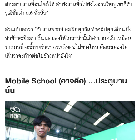
ต้องสายงานที่สนใจก็ได้ ลำพังงานทั่วไปยังไงส่วนใหญ่เขาก็รับ
วุฒิขั้นต่ำ ม.6 ทั้งนั้น”
ส่วนเต้บอกว่า “กับงานพากย์ ผมฝึกทุกวัน ทำคลิปทุกเดือน ยิ่ง
ทำทักษะยิ่งมากขึ้น แต่มองให้ไกลกว่านั้นก็ลำบากครับ เหมือน
ขาดคนที่จะชี้ทางว่าเราควรเดินต่อไปทางไหน มันเลยมองไม่
เห็นว่าจะก้าวต่อไปข้างหน้ายังไง”
Mobile School (อาจคือ) …ประตูบาน
นั้น