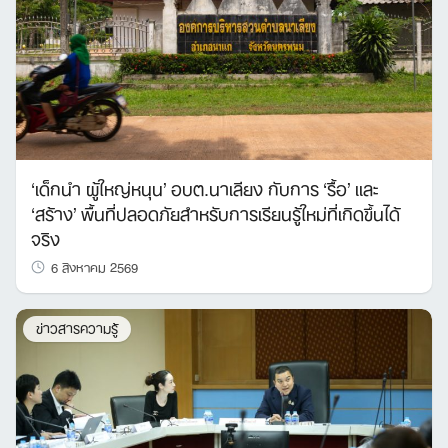
Search
for:
‘เด็กนำ ผู้ใหญ่หนุน’ อบต.นาเลียง กับการ ‘รื้อ’ และ
‘สร้าง’ พื้นที่ปลอดภัยสำหรับการเรียนรู้ใหม่ที่เกิดขึ้นได้
จริง
6 สิงหาคม 2569
ข่าวสารความรู้