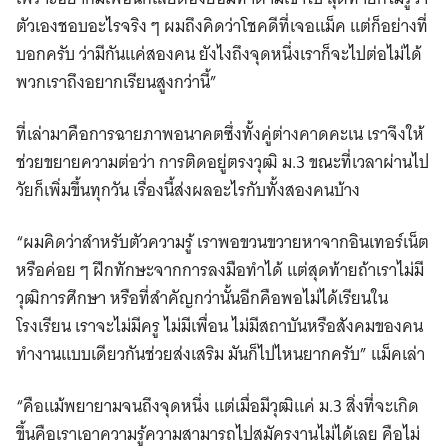
ตัวเองชอบอะไรจริง ๆ ผมถึงคิดว่าโชคดีที่เจอแม็ค แต่ก็อย่างที่
บอกครับ ว่ามีกันแค่สองคน ยังไงถึงจุดหนึ่งเราก็จะไปต่อไม่ได้
พวกเราถึงอยากเรียนสูงกว่านี้”
ที่เล่ามาคือการฉายภาพอนาคตซึ่งทั้งคู่ต่างคาดคะเน เราจึงให้
ช่วยขยายความต่อว่า การติดอยู่ตรงวุฒิ ม.3 ขณะที่เวลาผ่านไป
วัยก็เพิ่มขึ้นทุกวัน เรื่องนี้ส่งผลอะไรกับทั้งสองคนบ้าง
“ผมคิดว่าสำหรับตัวความรู้ เราพอขวนขวายหาจากอินเทอร์เน็ต
หรือค่อย ๆ ฝึกทักษะจากการลงมือทำได้ แต่สุดท้ายถ้าเราไม่มี
วุฒิการศึกษา หรือที่สำคัญกว่านั้นอีกคือพอไม่ได้เรียนใน
โรงเรียน เราจะไม่มีครู ไม่มีเพื่อน ไม่มีสถาบันหรือสังคมของคน
ทำงานแบบเดียวกันช่วยส่งเสริม มันก็ไปไหนยากครับ” แม็คเล่า
“คือแม้พยายามจนถึงจุดหนึ่ง แต่เมื่อมีวุฒิแค่ ม.3 สิ่งที่จะเกิด
ขึ้นคือเราเอาความรู้ความสามารถไปสมัครงานไม่ได้เลย คือไม่