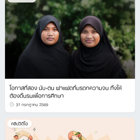
โอกาสที่สอง นับ-ตน ฝาแฝดที่มรดกความจน ทิ้งให้
ต้องดิ้นรนเพื่อการศึกษา
31 กรกฎาคม 2569
คลิปวิดีโอ