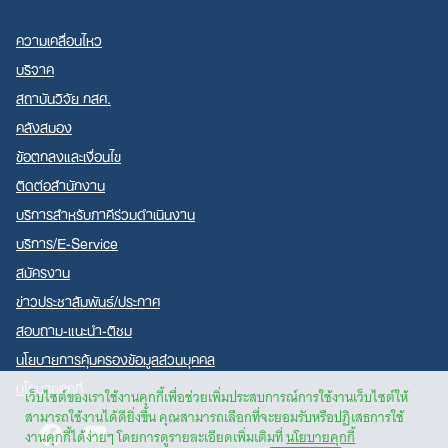
ความเคลื่อนไหว
บริจาค
สถาบันวิจัย กสศ.
คลังสมอง
ข้อตกลงและเงื่อนไข
ติดต่อสำนักงาน
บริการสำหรับภาคีร่วมดำเนินงาน
บริการ/E-Service
สมัครงาน
ข่าวประชาสัมพันธ์/ประกาศ
สอบถาม-แนะนำ-ติชม
นโยบายการคุ้มครองข้อมูลส่วนบุคคล
นโยบายคุกกี้
เว็บไซต์ของเราใช้งานคุกกี้เพื่อช่วยเพิ่มประสบการณ์การใช้งานเว็บไซต์ให้
สามารถใช้งานได้ดียิ่งขึ้น คุณสามารถเลือกที่จะยอมรับหรือปฏิเสธการใช้
Facebook
Youtube
งานคุกกี้ได้ง่ายๆ โดยการดูรายละเอียดเพิ่มเติมที่
นโยบายคุกกี้