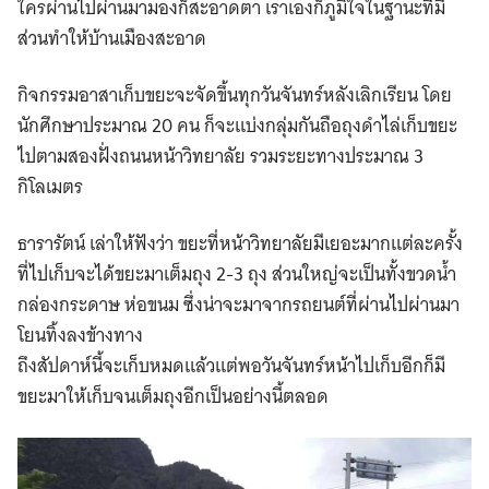
ใครผ่านไปผ่านมามองก็สะอาดตา เราเองก็ภูมิใจในฐานะที่มี
ส่วนทำให้บ้านเมืองสะอาด
กิจกรรมอาสาเก็บขยะจะจัดขึ้นทุกวันจันทร์หลังเลิกเรียน โดย
นักศึกษาประมาณ 20 คน ก็จะแบ่งกลุ่มกันถือถุงดำไล่เก็บขยะ
ไปตามสองฝั่งถนนหน้าวิทยาลัย รวมระยะทางประมาณ 3
กิโลเมตร
ธารารัตน์ เล่าให้ฟังว่า ขยะที่หน้าวิทยาลัยมีเยอะมากแต่ละครั้ง
ที่ไปเก็บจะได้ขยะมาเต็มถุง 2-3 ถุง ส่วนใหญ่จะเป็นทั้งขวดน้ำ
กล่องกระดาษ ห่อขนม ซึ่งน่าจะมาจากรถยนต์ที่ผ่านไปผ่านมา
โยนทิ้งลงข้างทาง
ถึงสัปดาห์นี้จะเก็บหมดแล้วแต่พอวันจันทร์หน้าไปเก็บอีกก็มี
ขยะมาให้เก็บจนเต็มถุงอีกเป็นอย่างนี้ตลอด