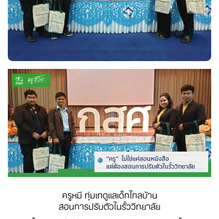
ครูหมี ทุ่มเทดูแลเด็กไกลบ้าน
สอนการปรับตัว​ในรั้ววิทยาลัย