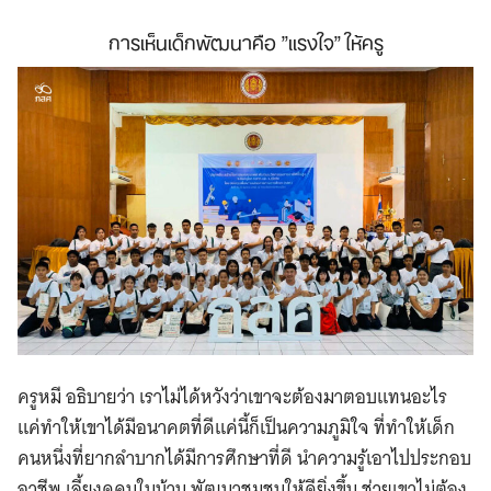
การเห็นเด็กพัฒนา​คือ ​”แรงใจ” ให้ครู​
ครูหมี อธิบายว่า เราไม่ได้หวังว่าเขาจะต้องมาตอบแทนอะไร
แค่ทำให้เขาได้มีอนาคตที่ดีแค่นี้ก็เป็นความภูมิใจ ที่ทำให้เด็ก
คนหนึ่งที่ยากลำบากได้มีการศึกษาที่ดี นำความรู้เอาไปประกอบ
อาชีพ เลี้ยงดูคนในบ้าน พัฒนาชุมชนให้ดียิ่งขึ้น ช่วยเขาไม่ต้อง