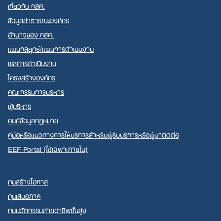
เกี่ยวกับ กสศ.
ข้อมูลสาธารณะองค์กร
อำนาจของ กสศ.
แผนกลยุทธ์/แผนการดำเนินงาน
Search
ผลการดำเนินงาน
for:
โครงสร้างองค์กร
คณะกรรมการบริหาร
ผู้บริหาร
ศูนย์ข้อมูลกฎหมาย
คู่มือหรือแนวทางการให้บริการสำหรับผู้รับบริการหรือผู้มาติดต่อ
EEF Portal (ใช้เฉพาะภายใน)
ทุนสร้างโอกาส
ทุนเสมอภาค
ทุนนวัตกรรมสายอาชีพชั้นสูง