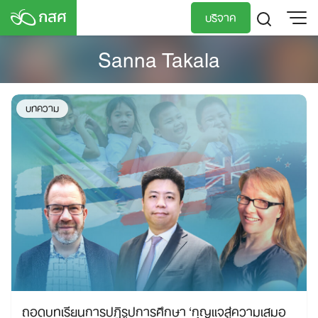
Skip
บริจาค
to
content
Sanna Takala
TH
EN
บทความ
ถอดบทเรียนการปฏิรูปการศึกษา ‘กุญแจสู่ความเสมอ