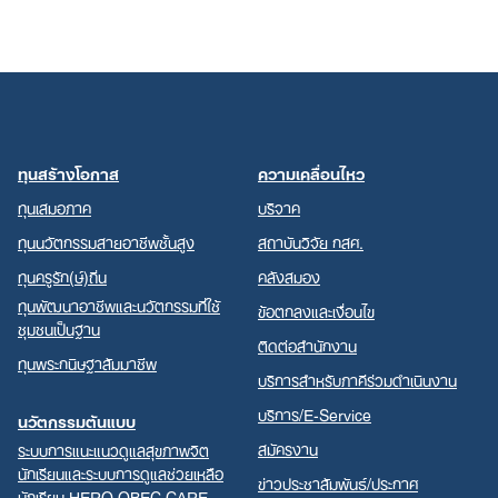
ทุนสร้างโอกาส
ความเคลื่อนไหว
ทุนเสมอภาค
บริจาค
ทุนนวัตกรรมสายอาชีพชั้นสูง
สถาบันวิจัย กสศ.
ทุนครูรัก(ษ์)ถิ่น
คลังสมอง
ทุนพัฒนาอาชีพและนวัตกรรมที่ใช้
ข้อตกลงและเงื่อนไข
ชุมชนเป็นฐาน
ติดต่อสำนักงาน
ทุนพระกนิษฐาสัมมาชีพ
บริการสำหรับภาคีร่วมดำเนินงาน
บริการ/E-Service
นวัตกรรมต้นแบบ
สมัครงาน
ระบบการแนะแนวดูแลสุขภาพจิต
นักเรียนและระบบการดูแลช่วยเหลือ
ข่าวประชาสัมพันธ์/ประกาศ
นักเรียน HERO OBEC CARE