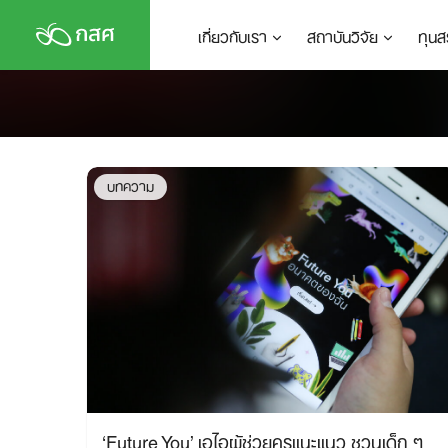
Skip
เกี่ยวกับเรา
สถาบันวิจัย
ทุนส
to
content
บทความ
‘Future You’ เอไอผู้ช่วยครูแนะแนว ชวนเด็ก ๆ