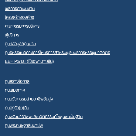
ผลการดำเนินงาน
โครงสร้างองค์กร
Search
คณะกรรมการบริหาร
for:
ผู้บริหาร
ศูนย์ข้อมูลกฎหมาย
คู่มือหรือแนวทางการให้บริการสำหรับผู้รับบริการหรือผู้มาติดต่อ
EEF Portal (ใช้เฉพาะภายใน)
ทุนสร้างโอกาส
ทุนเสมอภาค
ทุนนวัตกรรมสายอาชีพชั้นสูง
ทุนครูรัก(ษ์)ถิ่น
ทุนพัฒนาอาชีพและนวัตกรรมที่ใช้ชุมชนเป็นฐาน
ทุนพระกนิษฐาสัมมาชีพ