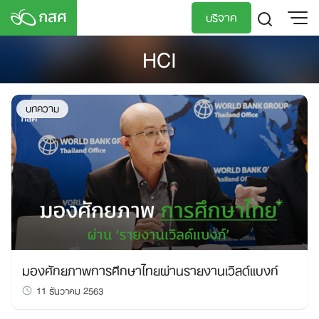
Skip
บริจาค
to
content
HCI
TH
EN
บทความ
มองศักยภาพการศึกษาไทยผ่านรายงานเวิลด์แบงก์
11 ธันวาคม 2563