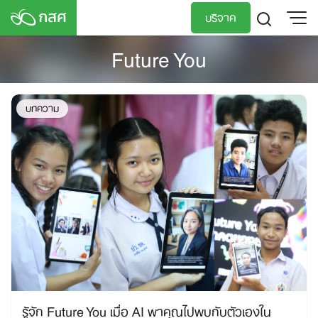
Skip
บริจาค
to
content
Future You
TH
EN
บทความ
รู้จัก Future You เมื่อ AI พาคุณไปพบกับตัวเองใน