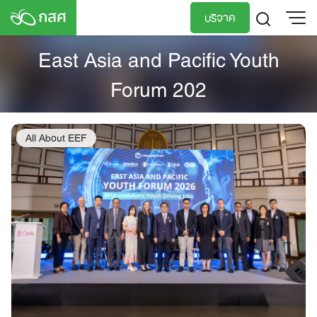
Skip
บริจาค
to
content
East Asia and Pacific Youth
TH
EN
Forum 202
All About EEF