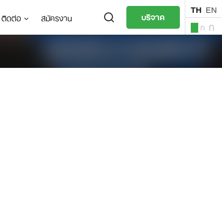
TH
EN
บริจาค
ติดต่อ
สมัครงาน
ก
ก
ก
TH
EN