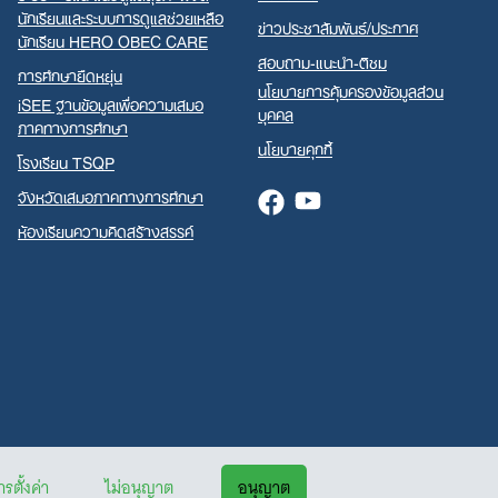
นักเรียนและระบบการดูแลช่วยเหลือ
ข่าวประชาสัมพันธ์/ประกาศ
นักเรียน HERO OBEC CARE
สอบถาม-แนะนำ-ติชม
การศึกษายืดหยุ่น
นโยบายการคุ้มครองข้อมูลส่วน
iSEE ฐานข้อมูลเพื่อความเสมอ
บุคคล
ภาคทางการศึกษา
นโยบายคุกกี้
โรงเรียน TSQP
จังหวัดเสมอภาคทางการศึกษา
Facebook
Youtube
ห้องเรียนความคิดสร้างสรรค์
รตั้งค่า
ไม่อนุญาต
อนุญาต