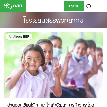
Skip
บริจาค
to
content
โรงเรียนสรรพวิทยาคม
TH
EN
All About EEF
อ่านออกเขียนได้ “ภาษาไทย” พัฒนาการก้าวกระโดด