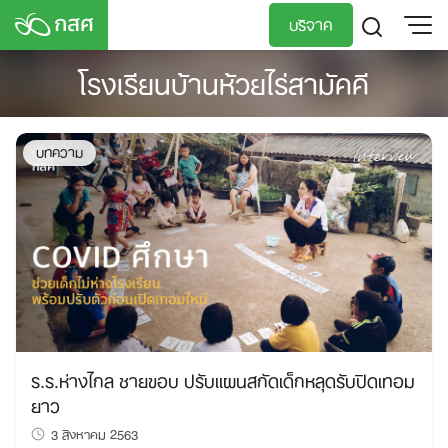
Skip
บริจาค
to
content
โรงเรียนบ้านห้วยไร่สามัคคี
TH
EN
บทความ
ร.ร.ห่างไกล ชายขอบ ปรับแผนสกัดเด็กหลุดรับปิดเทอม
ยาว
3 สิงหาคม 2563