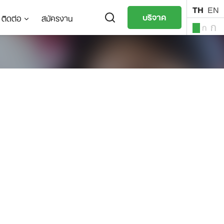
TH
EN
บริจาค
ติดต่อ
สมัครงาน
ก
ก
ก
TH
EN