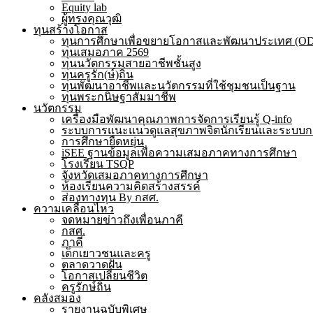
Equity lab
ผู้ทรงคุณวุฒิ
ทุนสร้างโอกาส
ทุนการศึกษาเพื่อขยายโอกาสและพัฒนาประเทศ (O
ทุนเสมอภาค 2569
ทุนนวัตกรรมสายอาชีพชั้นสูง
ทุนครูรัก(ษ์)ถิ่น
ทุนพัฒนาอาชีพและนวัตกรรมที่ใช้ชุมชนเป็นฐาน
ทุนพระกนิษฐาสัมมาชีพ
นวัตกรรม
เครื่องมือพัฒนาคุณภาพการจัดการเรียนรู้ Q-info
ระบบการแนะแนวดูแลสุขภาพจิตนักเรียนและระบบก
การศึกษายืดหยุ่น
iSEE ฐานข้อมูลเพื่อความเสมอภาคทางการศึกษา
โรงเรียน TSQP
จังหวัดเสมอภาคทางการศึกษา
ห้องเรียนความคิดสร้างสรรค์
ส่องทางทุน By กสศ.
ความเคลื่อนไหว
จดหมายข่าวถึงเพื่อนภาคี
กสศ.
ภาคี
เด็กเยาวชนและครู
ตลาดวาดฝัน
โอกาสเปลี่ยนชีวิต
ครูรักษ์ถิ่น
คลังสมอง
รายงานฉบับพิเศษ