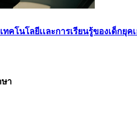
โนโลยีเเละการเรียนรู้ของเด็กยุคเอไ
กษา