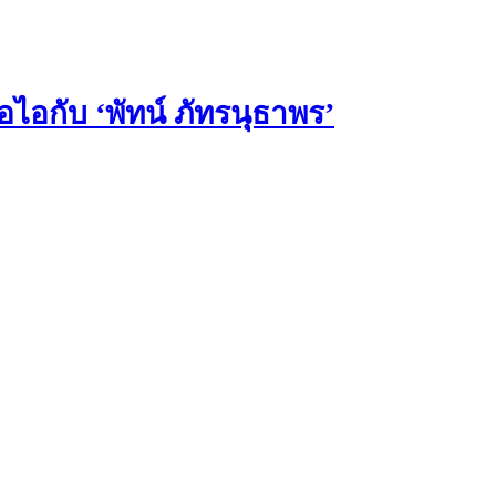
อกับ ‘พัทน์ ภัทรนุธาพร’
บริจาค
บริจาค