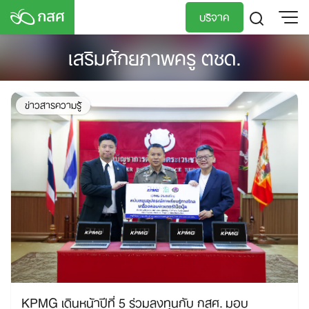
Skip
บริจาค
to
content
เสริมศักยภาพครู ตชด.
TH
EN
ข่าวสารความรู้
KPMG เดินหน้าปีที่ 5 ร่วมลงทุนกับ กสศ. มอบ