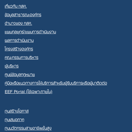
เกี่ยวกับ กสศ.
ข้อมูลสาธารณะองค์กร
อำนาจของ กสศ.
แผนกลยุทธ์/แผนการดำเนินงาน
Search
ผลการดำเนินงาน
for:
โครงสร้างองค์กร
คณะกรรมการบริหาร
ผู้บริหาร
ศูนย์ข้อมูลกฎหมาย
คู่มือหรือแนวทางการให้บริการสำหรับผู้รับบริการหรือผู้มาติดต่อ
EEF Portal (ใช้เฉพาะภายใน)
ทุนสร้างโอกาส
ทุนเสมอภาค
ทุนนวัตกรรมสายอาชีพชั้นสูง