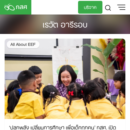
Skip
บริจาค
to
content
เรวัต อารีรอบ
TH
EN
All About EEF
‘ปลุกพลัง เปลี่ยนการศึกษา เพื่อเด็กทุกคน’ กสศ. เปิด