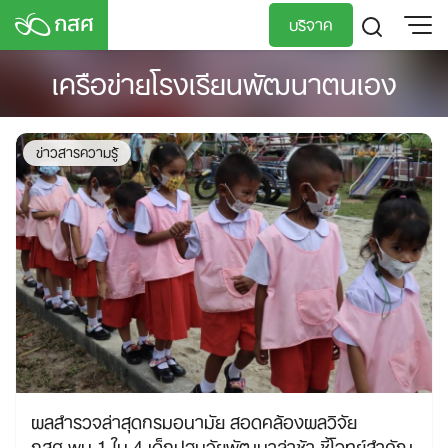
Skip
บริจาค
to
content
เครือข่ายโรงเรียนพัฒนาตนเอง
TH
EN
ข่าวสารความรู้
ผลสำรวจล่าสุดกรมอนามัย สอดคล้องผลวิจัย
กสศ.พบ 1 ใน 4 เด็กปฐมวัยพัฒนาล่าช้า ชี้โจทย์สำคัญ