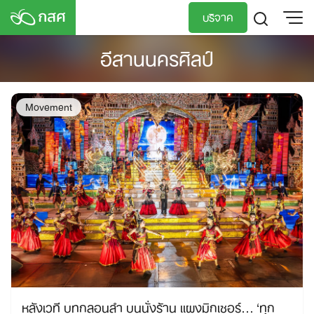
Skip
บริจาค
to
content
อีสานนครศิลป์
TH
EN
Movement
หลังเวที บทกลอนลำ บนนั่งร้าน แผงมิกเซอร์… ‘ทุก