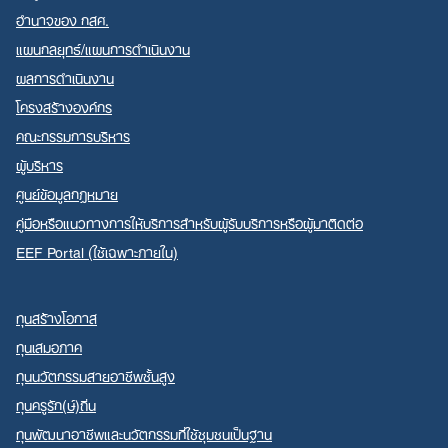
อำนาจของ กสศ.
แผนกลยุทธ์/แผนการดำเนินงาน
ผลการดำเนินงาน
Search
โครงสร้างองค์กร
for:
คณะกรรมการบริหาร
ผู้บริหาร
ศูนย์ข้อมูลกฎหมาย
คู่มือหรือแนวทางการให้บริการสำหรับผู้รับบริการหรือผู้มาติดต่อ
EEF Portal (ใช้เฉพาะภายใน)
ทุนสร้างโอกาส
ทุนเสมอภาค
ทุนนวัตกรรมสายอาชีพชั้นสูง
ทุนครูรัก(ษ์)ถิ่น
ทุนพัฒนาอาชีพและนวัตกรรมที่ใช้ชุมชนเป็นฐาน