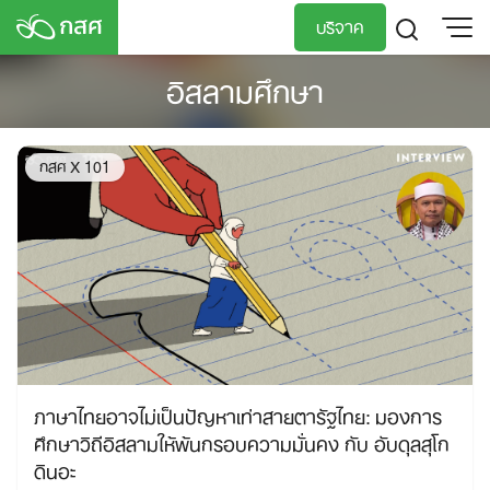
Skip
บริจาค
to
content
อิสลามศึกษา
TH
EN
กสศ X 101
ภาษาไทยอาจไม่เป็นปัญหาเท่าสายตารัฐไทย: มองการ
ศึกษาวิถีอิสลามให้พ้นกรอบความมั่นคง กับ อับดุลสุโก
ดินอะ