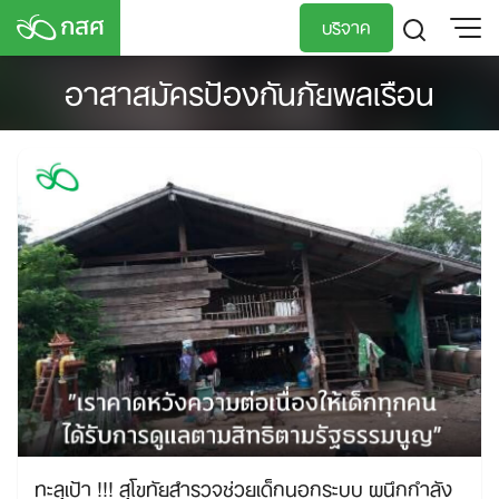
Skip
บริจาค
to
content
อาสาสมัครป้องกันภัยพลเรือน
TH
EN
ทะลุเป้า !!! สุโขทัยสำรวจช่วยเด็กนอกระบบ ผนึกกำลัง