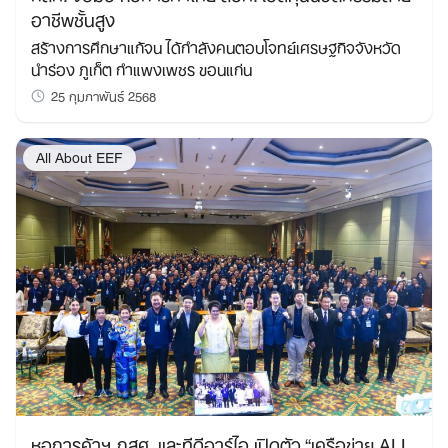
อาชีพชั้นสูง
สร้างการศึกษาแก้จน ได้กำลังคนตอบโจทย์เศรษฐกิจจังหวัด
นำร่อง ภูเก็ต กำแพงเพชร ขอนแก่น
25 กุมภาพันธ์ 2568
All About EEF
หอการค้าฯ กสศ. และทีดีอาร์ไอ เปิดตัว “เครือข่าย ALL