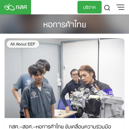
Skip
บริจาค
to
content
หอการค้าไทย
TH
EN
All About EEF
กสศ.–สอศ.–หอการค้าไทย ขับเคลื่อนความร่วมมือ