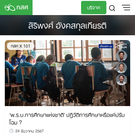
Skip
บริจาค
to
content
สิริพงศ์ อังคสกุลเกียรติ
TH
EN
กสศ X 101
‘พ.ร.บ.การศึกษาแห่งชาติ’ ปฏิวัติการศึกษาหรือแค่ปรับ
โฉม ?
24 ธันวาคม 2567