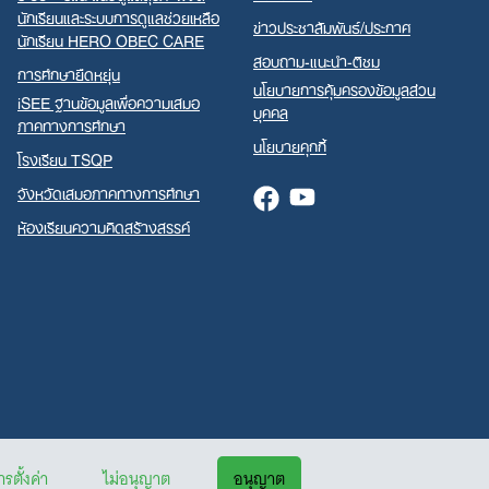
นักเรียนและระบบการดูแลช่วยเหลือ
ข่าวประชาสัมพันธ์/ประกาศ
นักเรียน HERO OBEC CARE
สอบถาม-แนะนำ-ติชม
การศึกษายืดหยุ่น
นโยบายการคุ้มครองข้อมูลส่วน
iSEE ฐานข้อมูลเพื่อความเสมอ
บุคคล
ภาคทางการศึกษา
นโยบายคุกกี้
โรงเรียน TSQP
จังหวัดเสมอภาคทางการศึกษา
Facebook
Youtube
ห้องเรียนความคิดสร้างสรรค์
รตั้งค่า
ไม่อนุญาต
อนุญาต