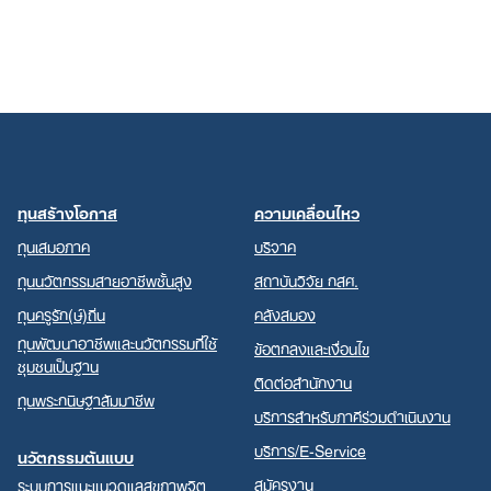
ทุนสร้างโอกาส
ความเคลื่อนไหว
ทุนเสมอภาค
บริจาค
ทุนนวัตกรรมสายอาชีพชั้นสูง
สถาบันวิจัย กสศ.
ทุนครูรัก(ษ์)ถิ่น
คลังสมอง
ทุนพัฒนาอาชีพและนวัตกรรมที่ใช้
ข้อตกลงและเงื่อนไข
ชุมชนเป็นฐาน
ติดต่อสำนักงาน
ทุนพระกนิษฐาสัมมาชีพ
บริการสำหรับภาคีร่วมดำเนินงาน
บริการ/E-Service
นวัตกรรมต้นแบบ
สมัครงาน
ระบบการแนะแนวดูแลสุขภาพจิต