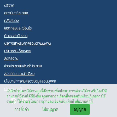
บริจาค
สถาบันวิจัย กสศ.
คลังสมอง
ข้อตกลงและเงื่อนไข
ติดต่อสำนักงาน
บริการสำหรับภาคีร่วมดำเนินงาน
บริการ/E-Service
สมัครงาน
ข่าวประชาสัมพันธ์/ประกาศ
สอบถาม-แนะนำ-ติชม
นโยบายการคุ้มครองข้อมูลส่วนบุคคล
นโยบายคุกกี้
เว็บไซต์ของเราใช้งานคุกกี้เพื่อช่วยเพิ่มประสบการณ์การใช้งานเว็บไซต์ให้
สามารถใช้งานได้ดียิ่งขึ้น คุณสามารถเลือกที่จะยอมรับหรือปฏิเสธการใช้
Facebook
Youtube
งานคุกกี้ได้ง่ายๆ โดยการดูรายละเอียดเพิ่มเติมที่
นโยบายคุกกี้
การตั้งค่า
ไม่อนุญาต
อนุญาต