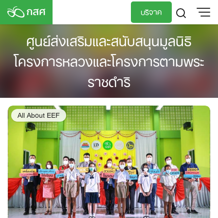
Skip
บริจาค
to
content
ศูนย์ส่งเสริมและสนับสนุนมูลนิธิ
TH
EN
โครงการหลวงและโครงการตามพระ
ราชดำริ
All About EEF