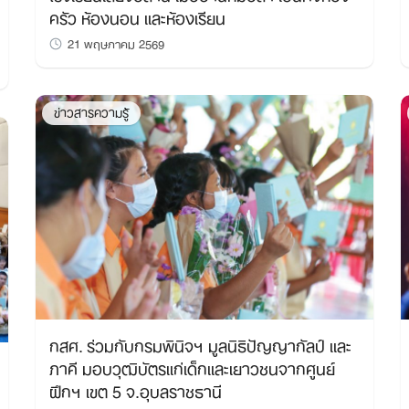
ครัว ห้องนอน และห้องเรียน
21 พฤษภาคม 2569
ข่าวสารความรู้
กสศ. ร่วมกับกรมพินิจฯ มูลนิธิปัญญากัลป์ และ
ภาคี มอบวุฒิบัตรแก่เด็กและเยาวชนจากศูนย์
ฝึกฯ เขต 5 จ.อุบลราชธานี