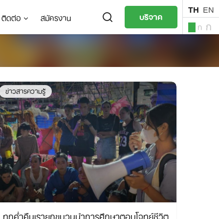
TH
EN
บริจาค
ติดต่อ
สมัครงาน
ก
ก
ก
TH
EN
ข่าวสารความรู้
ทุกค่ำคืนเรายกขบวนนำการศึกษาตอบโจทย์ชีวิต