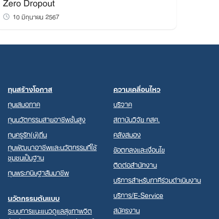
Zero Dropout
10 มิถุนายน 2567
ทุนสร้างโอกาส
ความเคลื่อนไหว
ทุนเสมอภาค
บริจาค
ทุนนวัตกรรมสายอาชีพชั้นสูง
สถาบันวิจัย กสศ.
ทุนครูรัก(ษ์)ถิ่น
คลังสมอง
ทุนพัฒนาอาชีพและนวัตกรรมที่ใช้
ข้อตกลงและเงื่อนไข
ชุมชนเป็นฐาน
ติดต่อสำนักงาน
ทุนพระกนิษฐาสัมมาชีพ
บริการสำหรับภาคีร่วมดำเนินงาน
บริการ/E-Service
นวัตกรรมต้นแบบ
สมัครงาน
ระบบการแนะแนวดูแลสุขภาพจิต