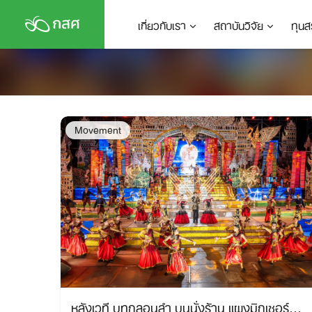
Skip
เกี่ยวกับเรา
สถาบันวิจัย
ทุนส
to
content
Movement
หลังเวที บทกลอนลำ บนนั่งร้าน แผงมิกเซอร์…