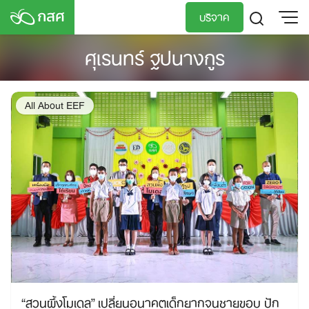
Skip
บริจาค
to
content
ศุเรนทร์ ฐปนางกูร
TH
EN
All About EEF
“สวนผึ้งโมเดล” เปลี่ยนอนาคตเด็กยากจนชายขอบ ปัก