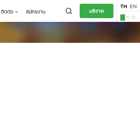
TH
EN
บริจาค
ติดต่อ
สมัครงาน
ก
ก
ก
TH
EN