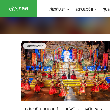
Skip
เกี่ยวกับเรา
สถาบันวิจัย
ทุนส
to
content
Movement
หลังเวที บทกลอนลำ บนนั่งร้าน แผงมิกเซอร์…