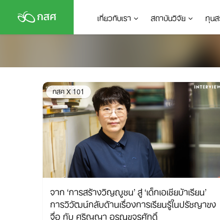
Skip
เกี่ยวกับเรา
สถาบันวิจัย
ทุนส
to
content
กสศ X 101
จาก ‘การสร้างวิญญูชน’ สู่ ‘เด็กเอเชียบ้าเรียน’
การวิวัฒน์กลับด้านเรื่องการเรียนรู้ในปรัชญาขง
จื่อ กับ ศริญญา อรุณขจรศักดิ์