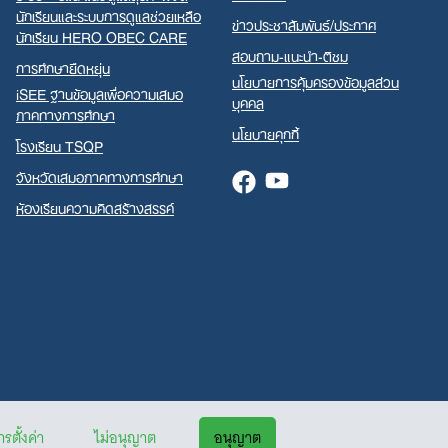
นักเรียนและระบบการดูแลช่วยเหลือ
ข่าวประชาสัมพันธ์/ประกาศ
นักเรียน HERO OBEC CARE
สอบถาม-แนะนำ-ติชม
การศึกษายืดหยุ่น
นโยบายการคุ้มครองข้อมูลส่วน
iSEE ฐานข้อมูลเพื่อความเสมอ
บุคคล
ภาคทางการศึกษา
นโยบายคุกกี้
โรงเรียน TSQP
จังหวัดเสมอภาคทางการศึกษา
Facebook
Youtube
ห้องเรียนความคิดสร้างสรรค์
รตั้งค่า
ไม่อนุญาต
อนุญาต