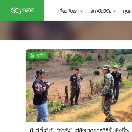
Skip
เกี่ยวกับเรา
สถาบันวิจัย
ทุนส
to
content
​​มีแต่ “ใจ” กับ “กำลัง”​ แต่ยังขาดยุทธวิธีชั้นเชิงที่จะ