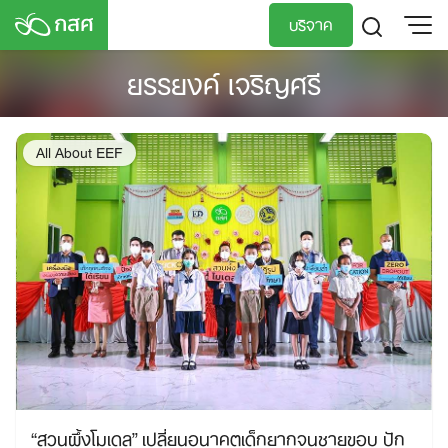
Skip
บริจาค
to
content
ยรรยงค์ เจริญศรี
TH
EN
All About EEF
“สวนผึ้งโมเดล” เปลี่ยนอนาคตเด็กยากจนชายขอบ ปัก