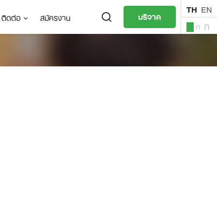
TH
EN
บริจาค
ติดต่อ
สมัครงาน
ก
ก
ก
TH
EN