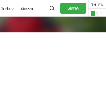
TH
EN
บริจาค
ติดต่อ
สมัครงาน
ก
ก
ก
TH
EN