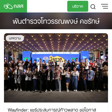
Skip
บริจาค
to
content
พันตำรวจโทวรรณพงษ์ คชรักษ์
TH
EN
บทความ
Wayfinder: แชร์ประสบการณ์ก้าวพลาด ขอโอกาส