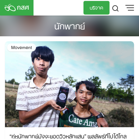
Skip
บริจาค
to
content
นักพากย์
TH
EN
Movement
“คู่หูนักพากย์มังงะยอดวิวหลักแสน” ผลลัพธ์ที่ไปได้ไกล