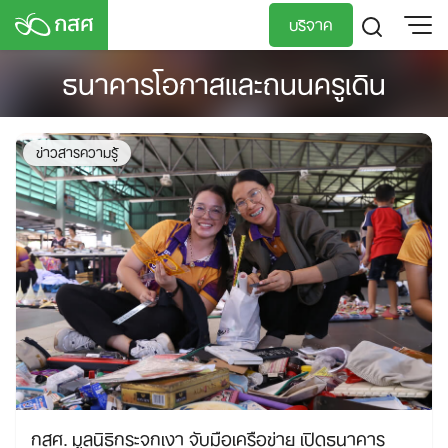
Skip
บริจาค
to
content
ธนาคารโอกาสและถนนครูเดิน
TH
EN
ข่าวสารความรู้
กสศ. มูลนิธิกระจกเงา จับมือเครือข่าย เปิดธนาคาร