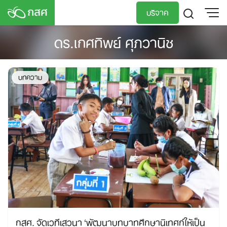
Skip
บริจาค
to
content
ดร.เกศทิพย์ ศุภวานิช
TH
EN
บทความ
กสศ. จัดเวทีเสวนา ‘พัฒนาบทบาทศึกษานิเทศก์ให้เป็น