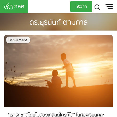
Skip
บริจาค
to
content
ดร.ยุรนันท์ ตามกาล
TH
EN
Movement
“เรารักชาติโดยไม่ต้องเกลียดใครก็ได้” ในห้องเรียนคละ