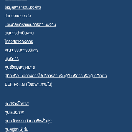
ข้อมูลสาธารณะองค์กร
อำนาจของ กสศ.
แผนกลยุทธ์/แผนการดำเนินงาน
ผลการดำเนินงาน
Search
โครงสร้างองค์กร
for:
คณะกรรมการบริหาร
ผู้บริหาร
ศูนย์ข้อมูลกฎหมาย
คู่มือหรือแนวทางการให้บริการสำหรับผู้รับบริการหรือผู้มาติดต่อ
EEF Portal (ใช้เฉพาะภายใน)
ทุนสร้างโอกาส
ทุนเสมอภาค
ทุนนวัตกรรมสายอาชีพชั้นสูง
ทุนครูรัก(ษ์)ถิ่น