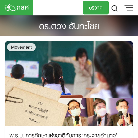
Skip
บริจาค
to
content
ดร.ตวง อันทะไชย
TH
EN
Movement
พ.ร.บ. การศึกษาแห่งชาติกับการ ‘กระจายอำนาจ’