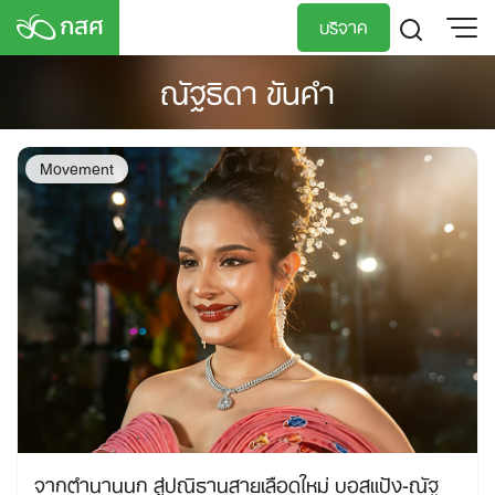
Skip
บริจาค
to
content
ณัฐธิดา ขันคำ
TH
EN
Movement
จากตำนานนก สู่ปณิธานสายเลือดใหม่ บอสแป้ง-ณัฐ